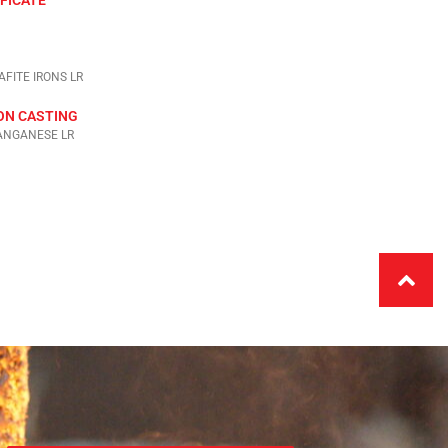
FITE IRONS LR
ON CASTING
ANGANESE LR